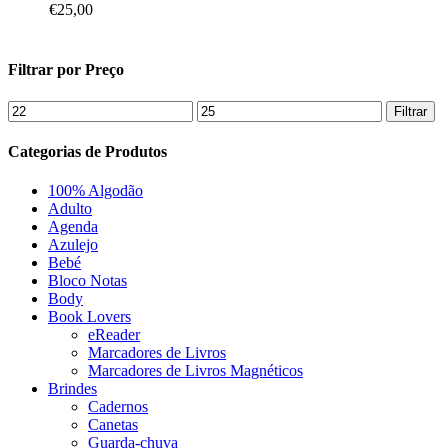
€
25,00
Filtrar por Preço
Preço
Preço
Filtrar
mínimo
máximo
Categorias de Produtos
100% Algodão
Adulto
Agenda
Azulejo
Bebé
Bloco Notas
Body
Book Lovers
eReader
Marcadores de Livros
Marcadores de Livros Magnéticos
Brindes
Cadernos
Canetas
Guarda-chuva