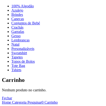
100% Algodão
Azulejo
Brindes
Canecas
Conjuntos de Bebé
Crachás
Garrafas
Gesso
Lembranças
Natal
Personalizáveis
Sweatshirt
Tapetes
Topos de Bolos
Tote Bag
Tshirts
Carrinho
Nenhum produto no carrinho.
Fechar
Home
Categoria
Pesquisar
0
Carrinho