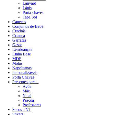
Lanyard
Lápis
Porta-chaves
Tapa Sol
Canecas
Conjuntos de Bebé
Crachás
Criança
Garrafas
Gesso
Lembranças
Linha Base
MDF
Motas
Napolitanas
Personalizáveis
Porta Chaves
Presentes para...
Avós
Mãe
Natal
Páscoa
Professores
Sacos TNT
Stikers