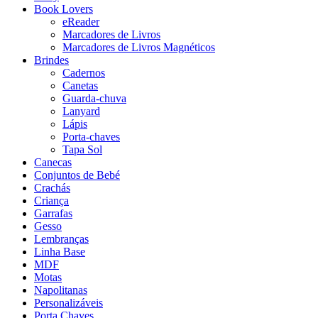
Book Lovers
eReader
Marcadores de Livros
Marcadores de Livros Magnéticos
Brindes
Cadernos
Canetas
Guarda-chuva
Lanyard
Lápis
Porta-chaves
Tapa Sol
Canecas
Conjuntos de Bebé
Crachás
Criança
Garrafas
Gesso
Lembranças
Linha Base
MDF
Motas
Napolitanas
Personalizáveis
Porta Chaves