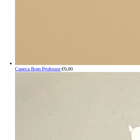
Caneca Bom Professor
€
9,00