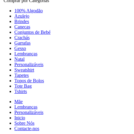
Comprar por Categorias
100% Algodão
Azulejo
Brindes
Canecas
Conjuntos de Bebé
Crachás
Garrafas
Gesso
Lembranças
Natal
Personalizáveis
Sweatshirt
Tapetes
Topos de Bolos
Tote Bag
Tshirts
Mãe
Lembranças
Personalizáveis
Inicio
Sobre Nós
Contacte-nos