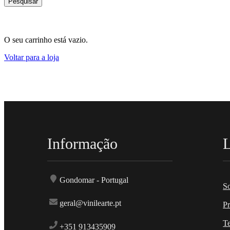
Pesquisar
O seu carrinho está vazio.
Voltar para a loja
Informação
L
Gondomar - Portugal
S
geral@vinilearte.pt
P
T
+351 913435909