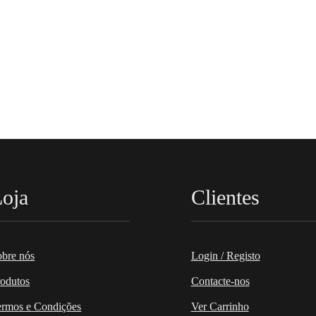
oja
Clientes
obre nós
Login / Registo
rodutos
Contacte-nos
ermos e Condições
Ver Carrinho